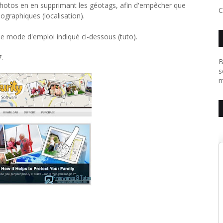
s photos en en supprimant les géotags, afin d'empêcher que
C
ographiques (localisation).
t le mode d'emploi indiqué ci-dessous (tuto).
.
B
s
m