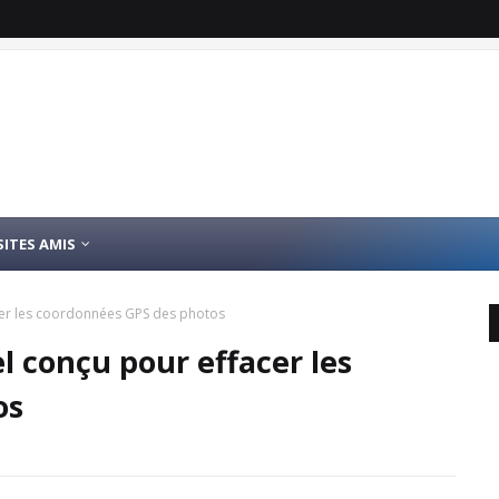
SITES AMIS
acer les coordonnées GPS des photos
el conçu pour effacer les
os