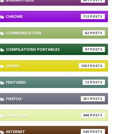
BUREAUTIQUE
CHROME
112
COMMUNICATION
62
COMPILATIONS PORTABLES
97
DIVERS
1587
FEATURED
12
FIREFOX
251
GRAPHISME
646
INTERNET
540