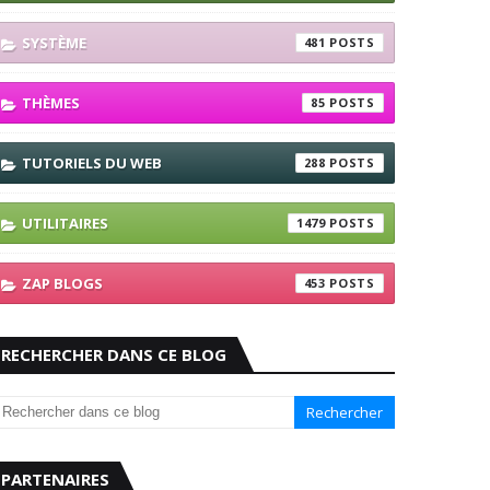
SYSTÈME
481
THÈMES
85
TUTORIELS DU WEB
288
UTILITAIRES
1479
ZAP BLOGS
453
RECHERCHER DANS CE BLOG
PARTENAIRES