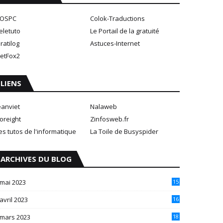
OSPC
Colok-Traductions
eletuto
Le Portail de la gratuité
ratilog
Astuces-Internet
etFox2
LIENS
eanviet
Nalaweb
oreight
Zinfosweb.fr
es tutos de l'informatique
La Toile de Busyspider
ARCHIVES DU BLOG
mai 2023
15
avril 2023
16
mars 2023
18