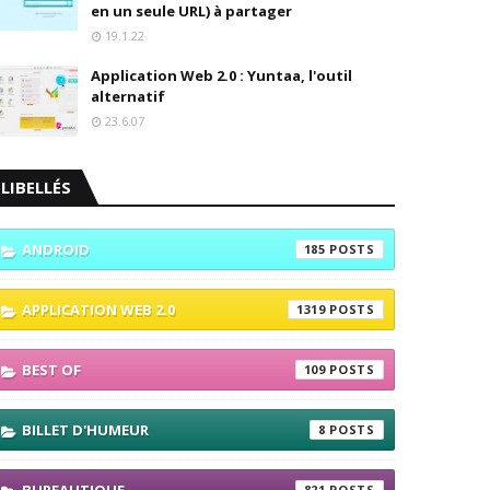
en un seule URL) à partager
19.1.22
Application Web 2.0 : Yuntaa, l'outil
alternatif
23.6.07
LIBELLÉS
ANDROID
185
APPLICATION WEB 2.0
1319
BEST OF
109
BILLET D'HUMEUR
8
821