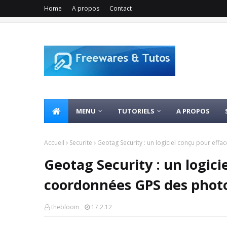
Home
A propos
Contact
MENU
TUTORIELS
A PROPOS
Accueil
Securite
Geotag Security : un logiciel conçu pour eff
Geotag Security : un logici
coordonnées GPS des phot
thebloom
17.2.12