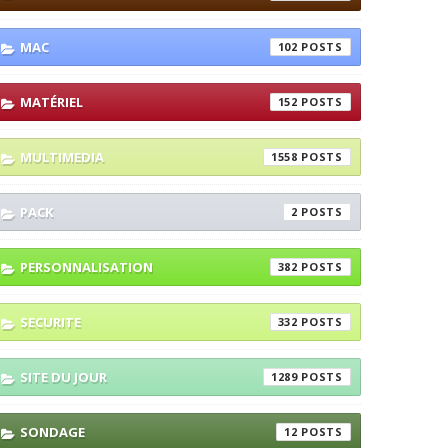
MAC
102
MATÉRIEL
152
MULTIMEDIA
1558
PACK
2
PERSONNALISATION
382
SECURITE
332
SITE DU JOUR
1289
SONDAGE
12