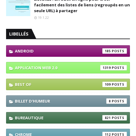
facilement des listes de liens (regroupés en un
seule URL) à partager
19.1.22
LIBELLÉS
ANDROID
185
APPLICATION WEB 2.0
1319
BEST OF
109
BILLET D'HUMEUR
8
BUREAUTIQUE
821
CHROME
112