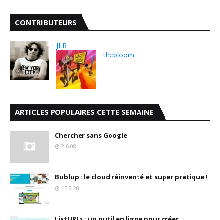
CONTRIBUTEURS
JLR
thebloom
ARTICLES POPULAIRES CETTE SEMAINE
Chercher sans Google
2.6.08
Bublup : le cloud réinventé et super pratique !
15.9.20
ListURLs : un outil en ligne pour créer