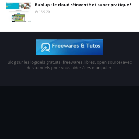
Bublup : le cloud réinventé et super pratique !
15.9.20
Blog sur les logiciels gratuits (freewares, libres, open source) avec
des tutoriels pour vous aider à les manipuler.