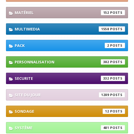
MATÉRIEL
152
MULTIMEDIA
1558
PACK
2
PERSONNALISATION
382
SECURITE
332
SITE DU JOUR
1289
SONDAGE
12
SYSTÈME
481