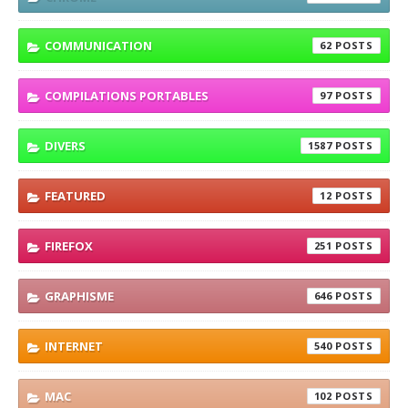
COMMUNICATION
62
COMPILATIONS PORTABLES
97
DIVERS
1587
FEATURED
12
FIREFOX
251
GRAPHISME
646
INTERNET
540
MAC
102