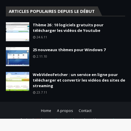
ARTICLES POPULAIRES DEPUIS LE DÉBUT
Thème 26 : 10 logiciels gratuits pour
télécharger les vidéos de Youtube
24.6.11
25 nouveaux thèmes pour Windows 7
2.11.10
WebVideoFetcher : un service en ligne pour
télécharger et convertir les vidéos des sites de
streaming
23.7.11
Home
A propos
Contact
Crafted with
by
TemplatesYard
| Distributed by
Gooyaabi
Templates