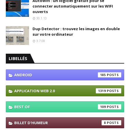
AutoWifi : un logiciel gratuit pour se
connecter automatiquement sur les WIFI
ouverts
30.1.13
Dup Detector : trouvez les images en double
sur votre ordinateur
3.7.08
LIBELLÉS
ANDROID
185
APPLICATION WEB 2.0
1319
BEST OF
109
BILLET D'HUMEUR
8