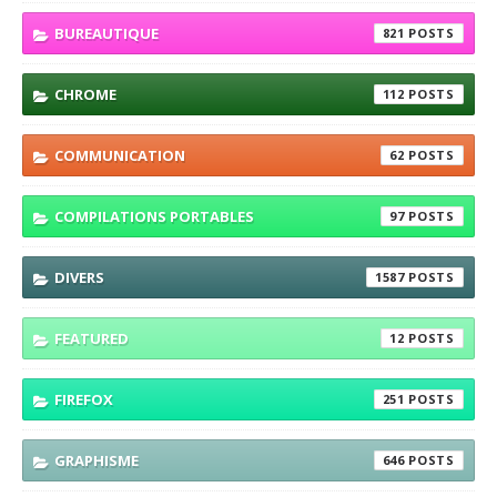
BUREAUTIQUE
821
CHROME
112
COMMUNICATION
62
COMPILATIONS PORTABLES
97
DIVERS
1587
FEATURED
12
FIREFOX
251
GRAPHISME
646