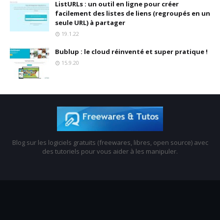
ListURLs : un outil en ligne pour créer
facilement des listes de liens (regroupés en un
seule URL) à partager
19.1.22
Bublup : le cloud réinventé et super pratique !
15.9.20
Blog sur les logiciels gratuits (freewares, libres, open source) avec
des tutoriels pour vous aider à les manipuler.