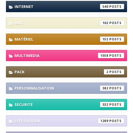
INTERNET
540
MAC
102
MATÉRIEL
152
MULTIMEDIA
1558
PACK
2
PERSONNALISATION
382
SECURITE
332
SITE DU JOUR
1289