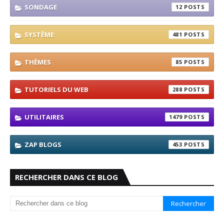
SONDAGE
12
SYSTÈME
481
THÈMES
85
TUTORIELS DU WEB
288
UTILITAIRES
1479
ZAP BLOGS
453
RECHERCHER DANS CE BLOG