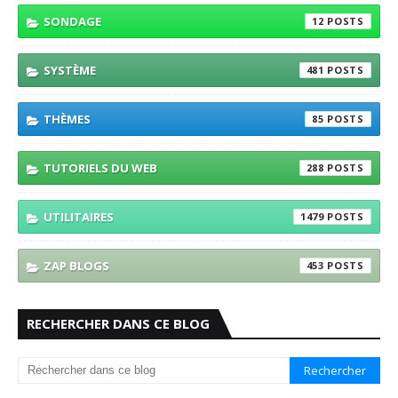
SONDAGE
12
SYSTÈME
481
THÈMES
85
TUTORIELS DU WEB
288
UTILITAIRES
1479
ZAP BLOGS
453
RECHERCHER DANS CE BLOG