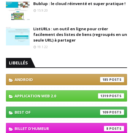
Bublup : le cloud réinventé et super pratique !
15.9.20
ListURLs : un outil en ligne pour créer
facilement des listes de liens (regroupés en un
seule URL) à partager
19.1.22
LIBELLÉS
ANDROID
185
APPLICATION WEB 2.0
1319
BEST OF
109
BILLET D'HUMEUR
8