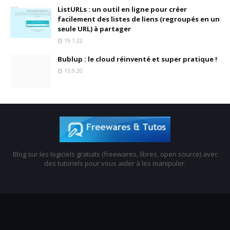
ListURLs : un outil en ligne pour créer
facilement des listes de liens (regroupés en un
seule URL) à partager
19.1.22
Bublup : le cloud réinventé et super pratique !
15.9.20
Blog sur les logiciels gratuits (freewares, libres, open source) avec
des tutoriels pour vous aider à les manipuler.