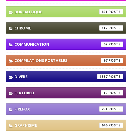
BUREAUTIQUE
821
CHROME
112
COMMUNICATION
62
COMPILATIONS PORTABLES
97
DIVERS
1587
FEATURED
12
FIREFOX
251
GRAPHISME
646