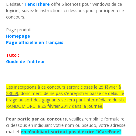
L'éditeur
Tenorshare
offre 5 licences pour Windows de ce
logiciel, suivez le instructions ci-dessous pour participer à ce
concours.
Page produit :
Homepage
Page officielle en français
Tuto :
Guide de l'éditeur
Les inscriptions à ce concours seront closes
le 25 février à
23h59
, donc merci de ne pas s'enregistrer passé ce délai. Le
tirage au sort des gagnants se fera par l'intermédiaire du site
RANDOM.ORG le 26 février 2017 dans la journée.
Pour participer au concours,
veuillez remplir le formulaire
ci-dessous en indiquant votre nom ou pseudo, votre adresse
mail et
en n'oubliant surtout pas d'écrire "
iCareFone"