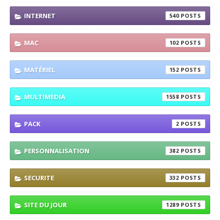
INTERNET
540
MAC
102
MATÉRIEL
152
MULTIMEDIA
1558
PACK
2
PERSONNALISATION
382
SECURITE
332
SITE DU JOUR
1289