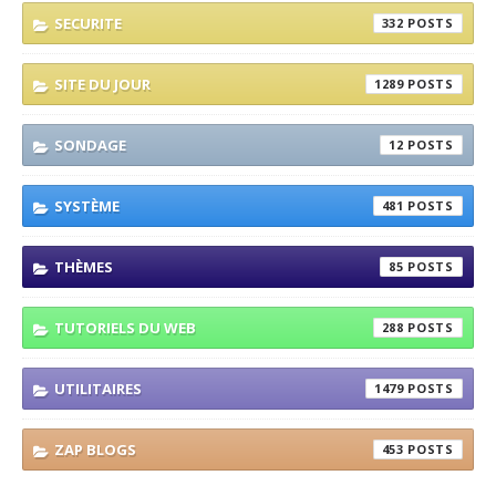
SECURITE
332
SITE DU JOUR
1289
SONDAGE
12
SYSTÈME
481
THÈMES
85
TUTORIELS DU WEB
288
UTILITAIRES
1479
ZAP BLOGS
453