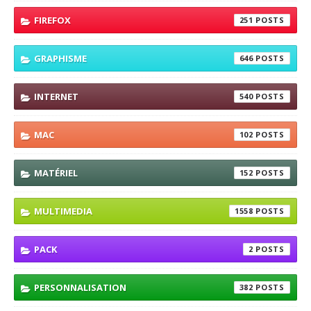
FIREFOX
251
GRAPHISME
646
INTERNET
540
MAC
102
MATÉRIEL
152
MULTIMEDIA
1558
PACK
2
PERSONNALISATION
382