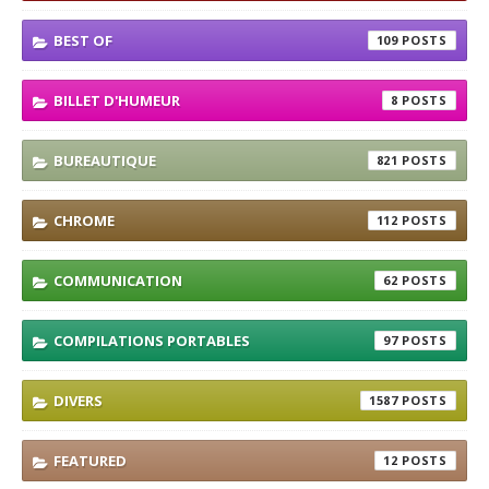
BEST OF
109
BILLET D'HUMEUR
8
BUREAUTIQUE
821
CHROME
112
COMMUNICATION
62
COMPILATIONS PORTABLES
97
DIVERS
1587
FEATURED
12