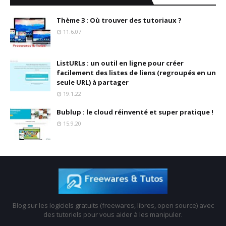
Thème 3 : Où trouver des tutoriaux ?
11.6.07
ListURLs : un outil en ligne pour créer
facilement des listes de liens (regroupés en un
seule URL) à partager
19.1.22
Bublup : le cloud réinventé et super pratique !
15.9.20
Blog sur les logiciels gratuits (freewares, libres, open source) avec
des tutoriels pour vous aider à les manipuler.