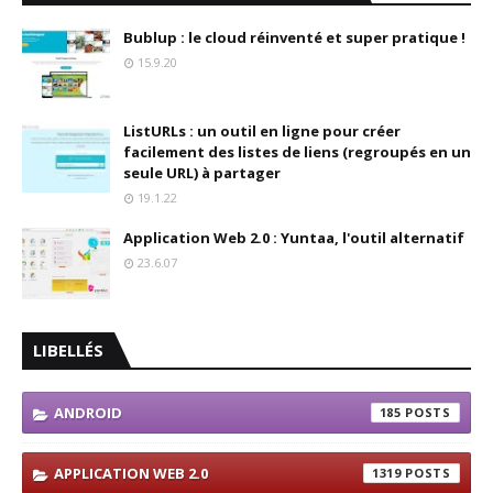
Bublup : le cloud réinventé et super pratique !
15.9.20
ListURLs : un outil en ligne pour créer
facilement des listes de liens (regroupés en un
seule URL) à partager
19.1.22
Application Web 2.0 : Yuntaa, l'outil alternatif
23.6.07
LIBELLÉS
ANDROID
185
APPLICATION WEB 2.0
1319